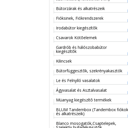
Bútorzárak és alkatrészeik
Fióksinek, Fiókrendszerek
Irodabútor kiegészítõk
Csavarok Kötõelemek
Gardrób és hálószobabútor
kiegészítõk
Kilincsek
Bútorfüggesztõk, szekrényakasztók
Le és Felnyíló vasalatok
Ágyvasalat és Asztalvasalat
Müanyag kiegészítõ termékek
BLUM Tandembox (Tandembox fióko
és alkatrészeik)
Blanco mosogatók,Csaptelepek,
Szelektív hulladékgyüjtõk