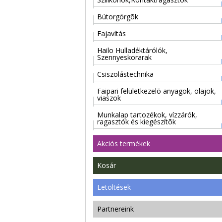
Bútorgörgõk
Fajavítás
Hailo Hulladéktárólók,
Szennyeskorarak
Csiszolástechnika
Faipari felületkezelõ anyagok, olajok,
viaszok
Munkalap tartozékok, vízzárók,
ragasztók és kiegészítõk
Akciós termékek
Kosár
Letöltések
Partnereink