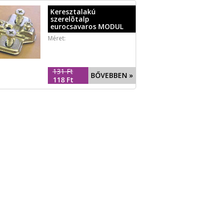
Keresztalakú
szerelõtalp
eurocsavaros MODUL
Méret:
131 Ft
BŐVEBBEN »
118 Ft