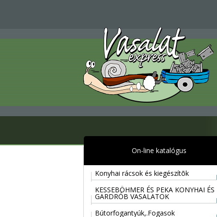
On-line katalógus
Konyhai rácsok és kiegészítõk
KESSEBÖHMER ÉS PEKA KONYHAI ÉS
GARDRÓB VASALATOK
Bútorfogantyúk,.Fogasok