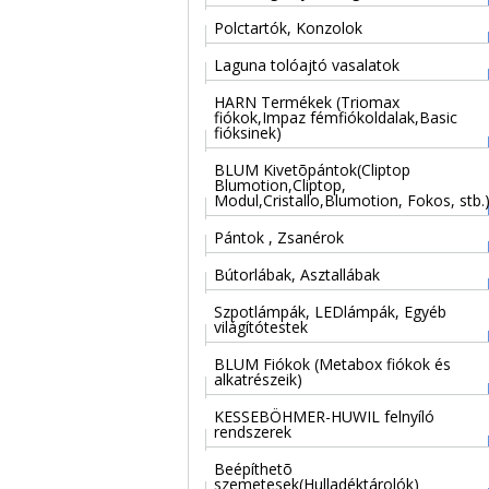
Polctartók, Konzolok
Laguna tolóajtó vasalatok
HARN Termékek (Triomax
fiókok,Impaz fémfiókoldalak,Basic
fióksinek)
BLUM Kivetõpántok(Cliptop
Blumotion,Cliptop,
Modul,Cristallo,Blumotion, Fokos, stb.
Pántok , Zsanérok
Bútorlábak, Asztallábak
Szpotlámpák, LEDlámpák, Egyéb
világítótestek
BLUM Fiókok (Metabox fiókok és
alkatrészeik)
KESSEBÖHMER-HUWIL felnyíló
rendszerek
Beépíthetõ
szemetesek(Hulladéktárolók)