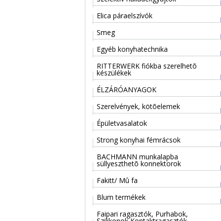
Elica páraelszívók
Smeg
Egyéb konyhatechnika
RITTERWERK fiókba szerelhetõ
készülékek
ÉLZÁRÓANYAGOK
Szerelvények, kötõelemek
Épületvasalatok
Strong konyhai fémrácsok
BACHMANN munkalapba
süllyeszthetõ konnektorok
Fakitt/ Mû fa
Blum termékek
Faipari ragasztók, Purhabok,
Szilikonok,Kontaktragasztók