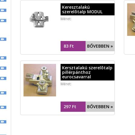
Keresztalakú
szerelõtalp MODUL
Méret:
83 Ft
BŐVEBBEN »
)
Kersztalakú szerelõtalp
pillérpánthoz
eurocsavarral
Méret:
297 Ft
BŐVEBBEN »