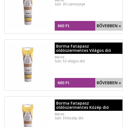
Méret:
Szín. 30 cseresznye
660 Ft
BŐVEBBEN »
Borma Fatapasz
oldószermentes Világos dió
Méret:
Szín: 53 világos dió
660 Ft
BŐVEBBEN »
Borma Fatapasz
oldószermentes Közép dió
Méret:
Szín: 59 közép dió