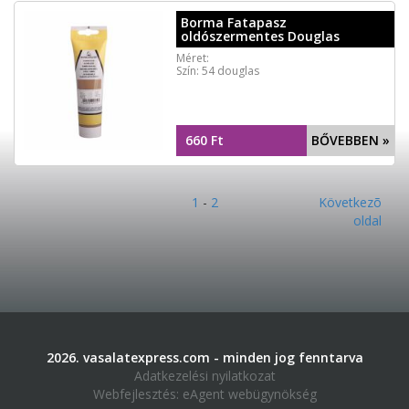
Borma Fatapasz
oldószermentes Douglas
Méret:
Szín: 54 douglas
660 Ft
BŐVEBBEN »
1
-
2
Következõ
oldal
2026. vasalatexpress.com - minden jog fenntarva
Adatkezelési nyilatkozat
Webfejlesztés:
eAgent webügynökség